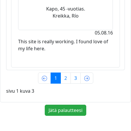
Kapo, 45 -vuotias.
Kreikka, Río
05.08.16
This site is really working. I found love of
my life here.
(current)
1
2
3
sivu 1 kuva 3
Jätä palautteesi