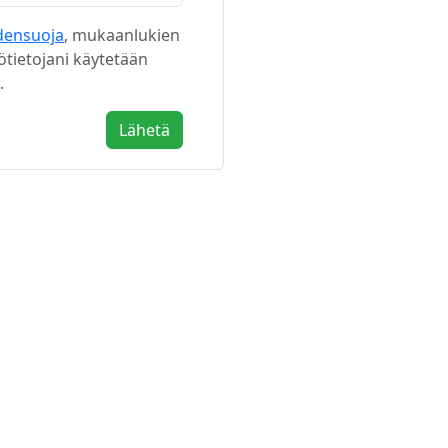
ydensuoja
, mukaanlukien
ötietojani käytetään
.