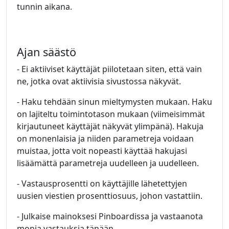
tunnin aikana.
Ajan säästö
- Ei aktiiviset käyttäjät piilotetaan siten, että vain
ne, jotka ovat aktiivisia sivustossa näkyvät.
- Haku tehdään sinun mieltymysten mukaan. Haku
on lajiteltu toimintotason mukaan (viimeisimmät
kirjautuneet käyttäjät näkyvät ylimpänä). Hakuja
on monenlaisia ​​ja niiden parametreja voidaan
muistaa, jotta voit nopeasti käyttää hakujasi
lisäämättä parametreja uudelleen ja uudelleen.
- Vastausprosentti on käyttäjille lähetettyjen
uusien viestien prosenttiosuus, johon vastattiin.
- Julkaise mainoksesi Pinboardissa ja vastaanota
monia vastauksia tänään