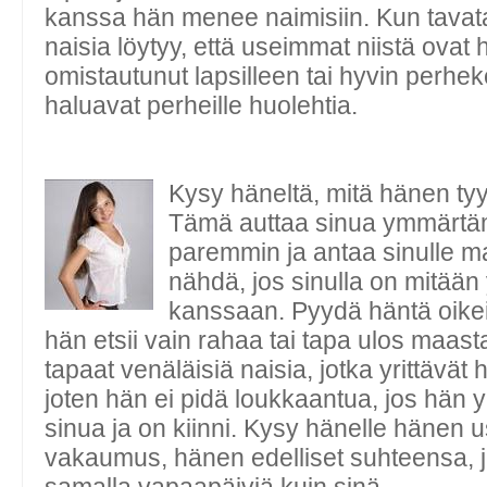
kanssa hän menee naimisiin. Kun tavat
naisia löytyy, että useimmat niistä ovat 
omistautunut lapsilleen tai hyvin perhek
haluavat perheille huolehtia.
Kysy häneltä, mitä hänen tyy
Tämä auttaa sinua ymmärtä
paremmin ja antaa sinulle m
nähdä, jos sinulla on mitään
kanssaan. Pyydä häntä oikei
hän etsii vain rahaa tai tapa ulos maasta
tapaat venäläisiä naisia, jotka yrittävät 
joten hän ei pidä loukkaantua, jos hän y
sinua ja on kiinni. Kysy hänelle hänen 
vakaumus, hänen edelliset suhteensa, ja