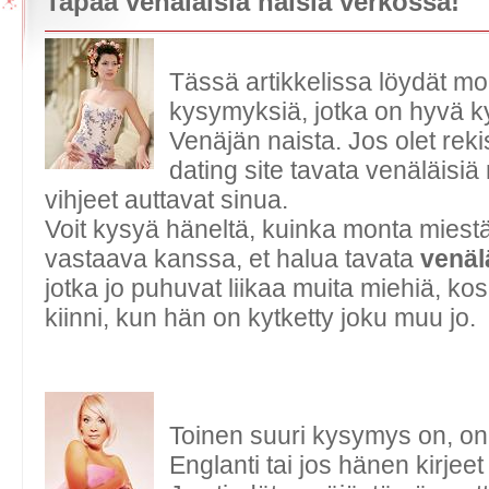
Tapaa venäläisiä naisia verkossa!
Tässä artikkelissa löydät mo
kysymyksiä, jotka on hyvä k
Venäjän naista. Jos olet reki
dating site tavata venäläisiä
vihjeet auttavat sinua.
Voit kysyä häneltä, kuinka monta miest
vastaava kanssa, et halua tavata
venäl
jotka jo puhuvat liikaa muita miehiä, k
kiinni, kun hän on kytketty joku muu jo.
Toinen suuri kysymys on, o
Englanti tai jos hänen kirjee