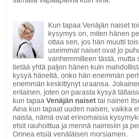
samalla vapaapäiviä kuin sinä.
Kun tapaa Venäjän naiset to
kysymys on, miten hänen pe
ottaa sen, jos hän muutti to
useimmat naiset ovat jo puh
vanhemmilleen tästä, mutta 
tietää yhtä paljon hänen kuin mahdollist
kysyä häneltä, onko hän enemmän perh
enemmän keskittynyt uraansa. Jokaine
erilainen, joten on parasta kysyä tällai
kun tapaa
Venäjän naiset
tai nainen it
Aina kun tapaat uuden naisen, vaikka e
naista, nämä ovat erinomaisia kysymyk
etsit rauhoittua ja mennä naimisiin ja p
Onnea etsiä venäläisen morsiamen.