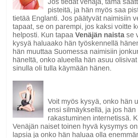
Jos tiedät venäjä, tämä saat
pisteitä, ja hän myös saa pis
tietää Englanti. Jos päätyvät naimisiin 
tapaat, se on parempi, jos kaksi voitte
helposti. Kun tapaa
Venäjän naista
se v
kysyä haluaako hän työskennellä hänen
hän muuttaa Suomessa naimisiin jonku
häneltä, onko alueella hän asuu olisivat
sinulla oli tulla käymään hänen.
Voit myös kysyä, onko hän 
ensi silmäyksellä, ja jos hä
rakastuminen internetissä. 
Venäjän naiset toinen hyvä kysymys on
lapsia ja onko hän haluaa olla enemmän