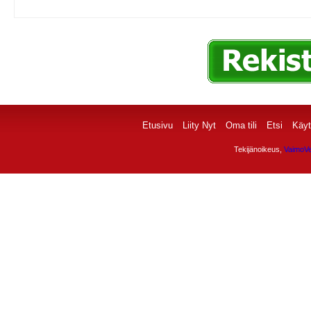
Etusivu
Liity Nyt
Oma tili
Etsi
Käyt
Tekijänoikeus,
VaimoVe