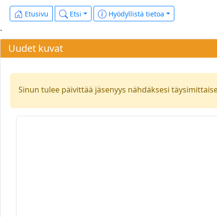
Etusivu
Etsi
Hyödyllistä tietoa
`
Uudet kuvat
Sinun tulee päivittää jäsenyys nähdäksesi täysimittais