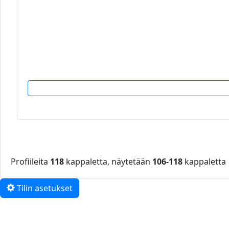
Profiileita
118
kappaletta, näytetään
106-118
kappaletta
Tilin asetukset