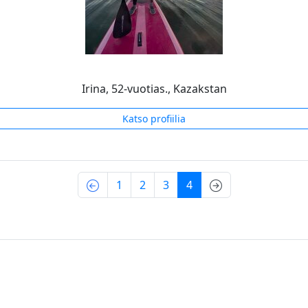
Irina, 52-vuotias., Kazakstan
Katso profiilia
(current)
1
2
3
4